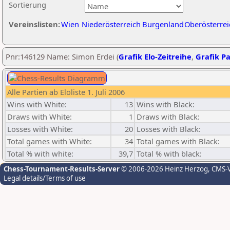
Sortierung
Vereinslisten:
Wien
Niederösterreich
Burgenland
Oberösterrei
Pnr:146129 Name: Simon Erdei (
Grafik Elo-Zeitreihe
,
Grafik Pa
Alle Partien ab Eloliste 1. Juli 2006
Wins with White:
13
Wins with Black:
Draws with White:
1
Draws with Black:
Losses with White:
20
Losses with Black:
Total games with White:
34
Total games with Black:
Total % with white:
39,7
Total % with black:
Chess-Tournament-Results-Server
© 2006-2026 Heinz Herzog
, CMS-
Legal details/Terms of use