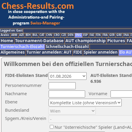
Logged on: Gast
Arabic
ARM
AZE
BIH
BUL
CAT
CHN
CRO
CZE
DEN
ENG
ESP
FAI
FIN
FRA
GER
GRE
INA
I
Home
Tournament-Database
AUT championship
Pictures
F
Turnierschach-Elozahl
Schnellschach-Elozahl
Allgemeines
Turnier anmelden: AUT
FIDE
Spieler anmelden
Elo AU
Willkommen bei den offiziellen Turnierscha
FIDE-Elolisten Stand
AUT-Elolisten Stand
6.936
Personennummer
Nachname
Vorname
Ebene
Bundesland
Spgem./Kreis/Verein
Nur "österreichische" Spieler (Land=A