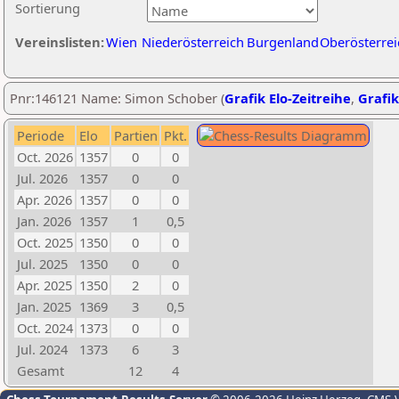
Sortierung
Vereinslisten:
Wien
Niederösterreich
Burgenland
Oberösterrei
Pnr:146121 Name: Simon Schober (
Grafik Elo-Zeitreihe
,
Grafik
Periode
Elo
Partien
Pkt.
Oct. 2026
1357
0
0
Jul. 2026
1357
0
0
Apr. 2026
1357
0
0
Jan. 2026
1357
1
0,5
Oct. 2025
1350
0
0
Jul. 2025
1350
0
0
Apr. 2025
1350
2
0
Jan. 2025
1369
3
0,5
Oct. 2024
1373
0
0
Jul. 2024
1373
6
3
Gesamt
12
4