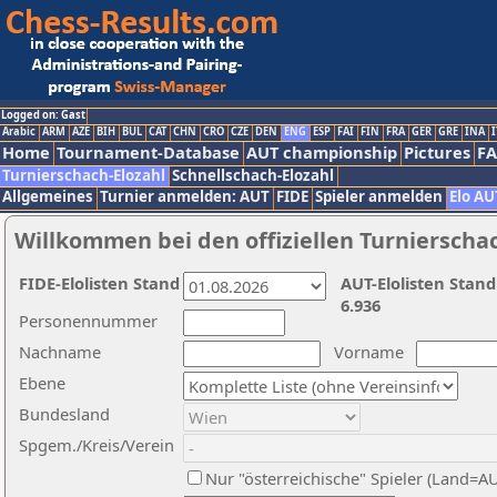
Logged on: Gast
Arabic
ARM
AZE
BIH
BUL
CAT
CHN
CRO
CZE
DEN
ENG
ESP
FAI
FIN
FRA
GER
GRE
INA
I
Home
Tournament-Database
AUT championship
Pictures
F
Turnierschach-Elozahl
Schnellschach-Elozahl
Allgemeines
Turnier anmelden: AUT
FIDE
Spieler anmelden
Elo AU
Willkommen bei den offiziellen Turnierscha
FIDE-Elolisten Stand
AUT-Elolisten Stand
6.936
Personennummer
Nachname
Vorname
Ebene
Bundesland
Spgem./Kreis/Verein
Nur "österreichische" Spieler (Land=A