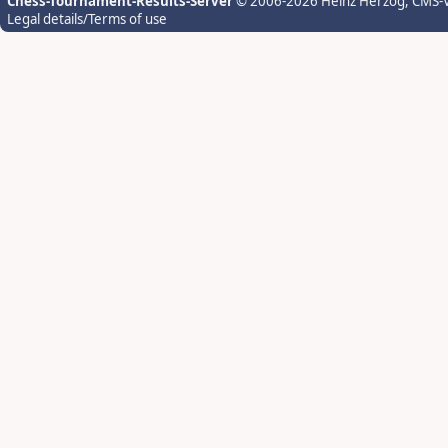
Chess-Tournament-Results-Server
© 2006-2026 Heinz Herzog
, CMS-
Legal details/Terms of use