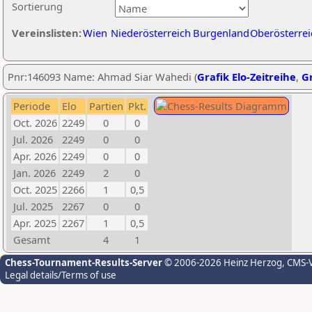
Sortierung
Vereinslisten:
Wien
Niederösterreich
Burgenland
Oberösterrei
Pnr:146093 Name: Ahmad Siar Wahedi (
Grafik Elo-Zeitreihe
,
Gr
Periode
Elo
Partien
Pkt.
Oct. 2026
2249
0
0
Jul. 2026
2249
0
0
Apr. 2026
2249
0
0
Jan. 2026
2249
2
0
Oct. 2025
2266
1
0,5
Jul. 2025
2267
0
0
Apr. 2025
2267
1
0,5
Gesamt
4
1
Chess-Tournament-Results-Server
© 2006-2026 Heinz Herzog
, CMS-
Legal details/Terms of use