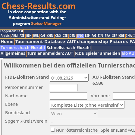
Logged on: Gast
Arabic
ARM
AZE
BIH
BUL
CAT
CHN
CRO
CZE
DEN
ENG
ESP
FAI
FIN
FRA
GER
GRE
INA
I
Home
Tournament-Database
AUT championship
Pictures
F
Turnierschach-Elozahl
Schnellschach-Elozahl
Allgemeines
Turnier anmelden: AUT
FIDE
Spieler anmelden
Elo AU
Willkommen bei den offiziellen Turnierscha
FIDE-Elolisten Stand
AUT-Elolisten Stand
6.936
Personennummer
Nachname
Vorname
Ebene
Bundesland
Spgem./Kreis/Verein
Nur "österreichische" Spieler (Land=A