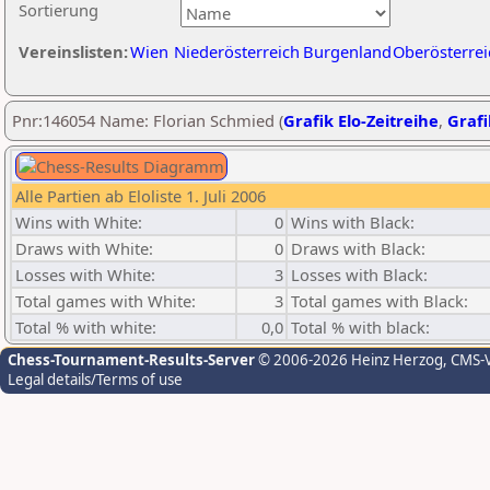
Sortierung
Vereinslisten:
Wien
Niederösterreich
Burgenland
Oberösterrei
Pnr:146054 Name: Florian Schmied (
Grafik Elo-Zeitreihe
,
Grafi
Alle Partien ab Eloliste 1. Juli 2006
Wins with White:
0
Wins with Black:
Draws with White:
0
Draws with Black:
Losses with White:
3
Losses with Black:
Total games with White:
3
Total games with Black:
Total % with white:
0,0
Total % with black:
Chess-Tournament-Results-Server
© 2006-2026 Heinz Herzog
, CMS-
Legal details/Terms of use