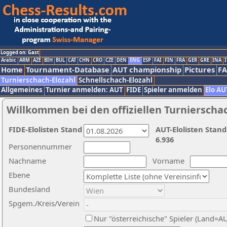
Logged on: Gast
Arabic
ARM
AZE
BIH
BUL
CAT
CHN
CRO
CZE
DEN
ENG
ESP
FAI
FIN
FRA
GER
GRE
INA
I
Home
Tournament-Database
AUT championship
Pictures
F
Turnierschach-Elozahl
Schnellschach-Elozahl
Allgemeines
Turnier anmelden: AUT
FIDE
Spieler anmelden
Elo AU
Willkommen bei den offiziellen Turnierscha
FIDE-Elolisten Stand
AUT-Elolisten Stand
6.936
Personennummer
Nachname
Vorname
Ebene
Bundesland
Spgem./Kreis/Verein
Nur "österreichische" Spieler (Land=A