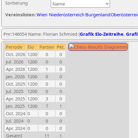
Sortierung
Vereinslisten:
Wien
Niederösterreich
Burgenland
Oberösterrei
Pnr:146054 Name: Florian Schmied (
Grafik Elo-Zeitreihe
,
Grafi
Periode
Elo
Partien
Pkt.
Oct. 2026
1200
0
0
Jul. 2026
1200
0
0
Apr. 2026
1200
1
0
Jan. 2026
1200
0
0
Oct. 2025
1200
0
0
Jul. 2025
1200
0
0
Apr. 2025
1200
3
0
Jan. 2025
1200
7
1
Oct. 2024
0
0
0
Jul. 2024
0
0
0
Apr. 2024
0
0
0
Gesamt
11
1