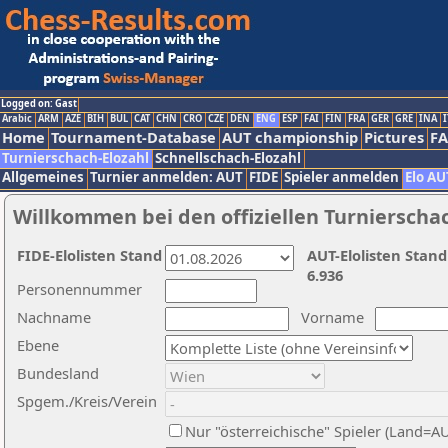
Logged on: Gast
Arabic
ARM
AZE
BIH
BUL
CAT
CHN
CRO
CZE
DEN
ENG
ESP
FAI
FIN
FRA
GER
GRE
INA
I
Home
Tournament-Database
AUT championship
Pictures
F
Turnierschach-Elozahl
Schnellschach-Elozahl
Allgemeines
Turnier anmelden: AUT
FIDE
Spieler anmelden
Elo AU
Willkommen bei den offiziellen Turnierscha
FIDE-Elolisten Stand
AUT-Elolisten Stand
6.936
Personennummer
Nachname
Vorname
Ebene
Bundesland
Spgem./Kreis/Verein
Nur "österreichische" Spieler (Land=A