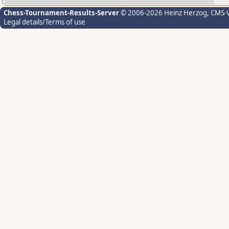
Chess-Tournament-Results-Server
© 2006-2026 Heinz Herzog
, CMS-
Legal details/Terms of use