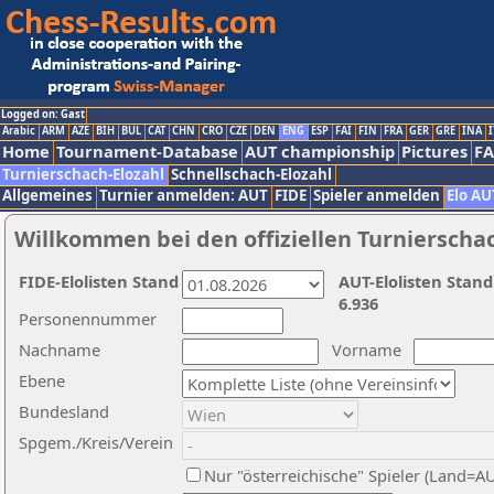
Logged on: Gast
Arabic
ARM
AZE
BIH
BUL
CAT
CHN
CRO
CZE
DEN
ENG
ESP
FAI
FIN
FRA
GER
GRE
INA
I
Home
Tournament-Database
AUT championship
Pictures
F
Turnierschach-Elozahl
Schnellschach-Elozahl
Allgemeines
Turnier anmelden: AUT
FIDE
Spieler anmelden
Elo AU
Willkommen bei den offiziellen Turnierscha
FIDE-Elolisten Stand
AUT-Elolisten Stand
6.936
Personennummer
Nachname
Vorname
Ebene
Bundesland
Spgem./Kreis/Verein
Nur "österreichische" Spieler (Land=A