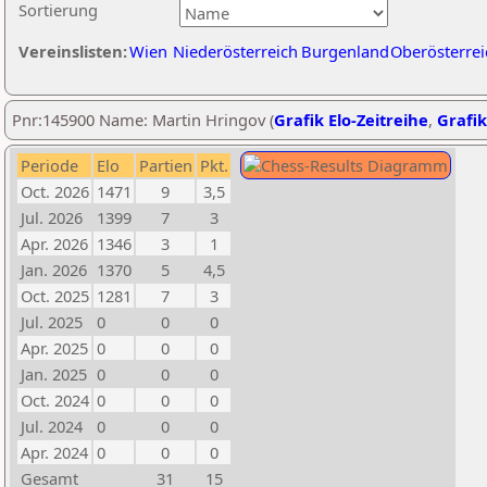
Sortierung
Vereinslisten:
Wien
Niederösterreich
Burgenland
Oberösterrei
Pnr:145900 Name: Martin Hringov (
Grafik Elo-Zeitreihe
,
Grafik
Periode
Elo
Partien
Pkt.
Oct. 2026
1471
9
3,5
Jul. 2026
1399
7
3
Apr. 2026
1346
3
1
Jan. 2026
1370
5
4,5
Oct. 2025
1281
7
3
Jul. 2025
0
0
0
Apr. 2025
0
0
0
Jan. 2025
0
0
0
Oct. 2024
0
0
0
Jul. 2024
0
0
0
Apr. 2024
0
0
0
Gesamt
31
15