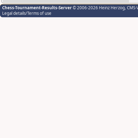
Chess-Tournament-Results-Server
© 2006-2026 Heinz Herzog
, CMS-
Legal details/Terms of use