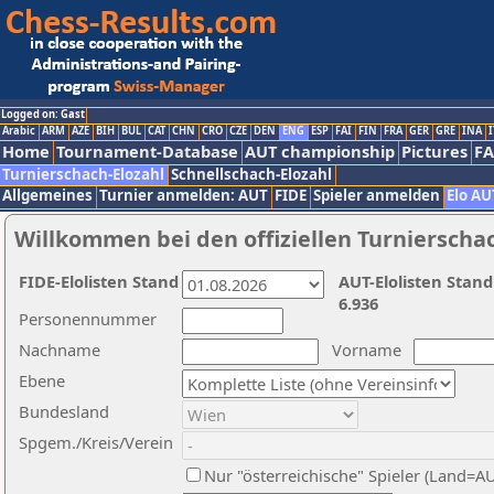
Logged on: Gast
Arabic
ARM
AZE
BIH
BUL
CAT
CHN
CRO
CZE
DEN
ENG
ESP
FAI
FIN
FRA
GER
GRE
INA
I
Home
Tournament-Database
AUT championship
Pictures
F
Turnierschach-Elozahl
Schnellschach-Elozahl
Allgemeines
Turnier anmelden: AUT
FIDE
Spieler anmelden
Elo AU
Willkommen bei den offiziellen Turnierscha
FIDE-Elolisten Stand
AUT-Elolisten Stand
6.936
Personennummer
Nachname
Vorname
Ebene
Bundesland
Spgem./Kreis/Verein
Nur "österreichische" Spieler (Land=A