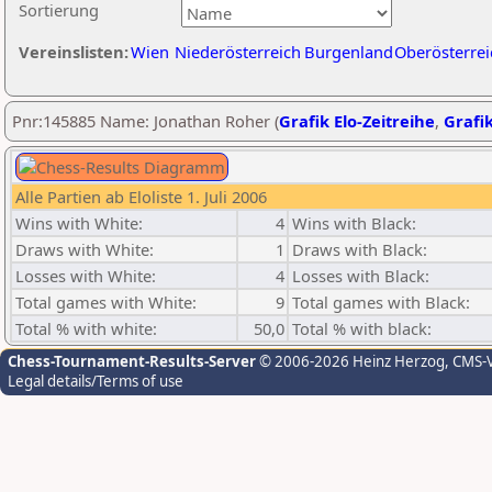
Sortierung
Vereinslisten:
Wien
Niederösterreich
Burgenland
Oberösterrei
Pnr:145885 Name: Jonathan Roher (
Grafik Elo-Zeitreihe
,
Grafik
Alle Partien ab Eloliste 1. Juli 2006
Wins with White:
4
Wins with Black:
Draws with White:
1
Draws with Black:
Losses with White:
4
Losses with Black:
Total games with White:
9
Total games with Black:
Total % with white:
50,0
Total % with black:
Chess-Tournament-Results-Server
© 2006-2026 Heinz Herzog
, CMS-
Legal details/Terms of use