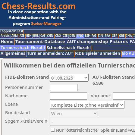
Logged on: Gast
Arabic
ARM
AZE
BIH
BUL
CAT
CHN
CRO
CZE
DEN
ENG
ESP
FAI
FIN
FRA
GER
GRE
INA
I
Home
Tournament-Database
AUT championship
Pictures
F
Turnierschach-Elozahl
Schnellschach-Elozahl
Allgemeines
Turnier anmelden: AUT
FIDE
Spieler anmelden
Elo AU
Willkommen bei den offiziellen Turnierscha
FIDE-Elolisten Stand
AUT-Elolisten Stand
6.936
Personennummer
Nachname
Vorname
Ebene
Bundesland
Spgem./Kreis/Verein
Nur "österreichische" Spieler (Land=A