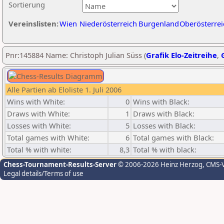
Sortierung
Vereinslisten:
Wien
Niederösterreich
Burgenland
Oberösterrei
Pnr:145884 Name: Christoph Julian Süss (
Grafik Elo-Zeitreihe
,
Alle Partien ab Eloliste 1. Juli 2006
Wins with White:
0
Wins with Black:
Draws with White:
1
Draws with Black:
Losses with White:
5
Losses with Black:
Total games with White:
6
Total games with Black:
Total % with white:
8,3
Total % with black:
Chess-Tournament-Results-Server
© 2006-2026 Heinz Herzog
, CMS-
Legal details/Terms of use