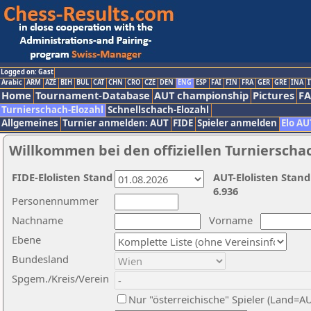
Logged on: Gast
Arabic
ARM
AZE
BIH
BUL
CAT
CHN
CRO
CZE
DEN
ENG
ESP
FAI
FIN
FRA
GER
GRE
INA
I
Home
Tournament-Database
AUT championship
Pictures
F
Turnierschach-Elozahl
Schnellschach-Elozahl
Allgemeines
Turnier anmelden: AUT
FIDE
Spieler anmelden
Elo AU
Willkommen bei den offiziellen Turnierscha
FIDE-Elolisten Stand
AUT-Elolisten Stand
6.936
Personennummer
Nachname
Vorname
Ebene
Bundesland
Spgem./Kreis/Verein
Nur "österreichische" Spieler (Land=A