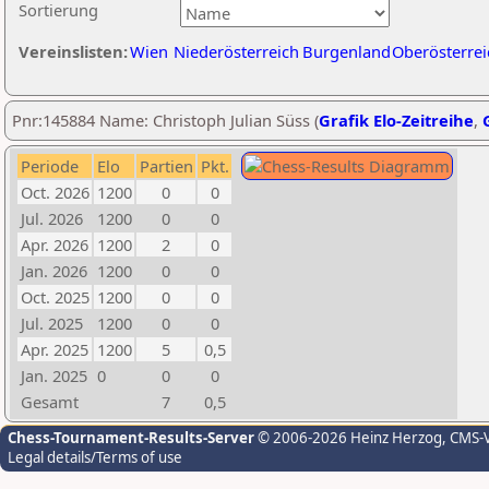
Sortierung
Vereinslisten:
Wien
Niederösterreich
Burgenland
Oberösterrei
Pnr:145884 Name: Christoph Julian Süss (
Grafik Elo-Zeitreihe
,
Periode
Elo
Partien
Pkt.
Oct. 2026
1200
0
0
Jul. 2026
1200
0
0
Apr. 2026
1200
2
0
Jan. 2026
1200
0
0
Oct. 2025
1200
0
0
Jul. 2025
1200
0
0
Apr. 2025
1200
5
0,5
Jan. 2025
0
0
0
Gesamt
7
0,5
Chess-Tournament-Results-Server
© 2006-2026 Heinz Herzog
, CMS-
Legal details/Terms of use