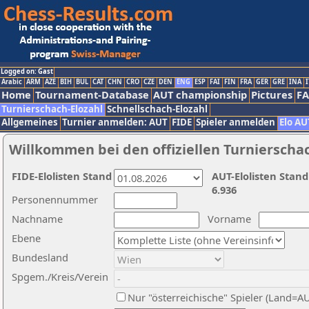
Logged on: Gast
Arabic
ARM
AZE
BIH
BUL
CAT
CHN
CRO
CZE
DEN
ENG
ESP
FAI
FIN
FRA
GER
GRE
INA
I
Home
Tournament-Database
AUT championship
Pictures
F
Turnierschach-Elozahl
Schnellschach-Elozahl
Allgemeines
Turnier anmelden: AUT
FIDE
Spieler anmelden
Elo AU
Willkommen bei den offiziellen Turnierscha
FIDE-Elolisten Stand
AUT-Elolisten Stand
6.936
Personennummer
Nachname
Vorname
Ebene
Bundesland
Spgem./Kreis/Verein
Nur "österreichische" Spieler (Land=A