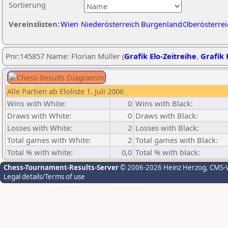
Sortierung
Vereinslisten:
Wien
Niederösterreich
Burgenland
Oberösterrei
Pnr:145857 Name: Florian Müller (
Grafik Elo-Zeitreihe
,
Grafik 
Alle Partien ab Eloliste 1. Juli 2006
Wins with White:
0
Wins with Black:
Draws with White:
0
Draws with Black:
Losses with White:
2
Losses with Black:
Total games with White:
2
Total games with Black:
Total % with white:
0,0
Total % with black:
Chess-Tournament-Results-Server
© 2006-2026 Heinz Herzog
, CMS-
Legal details/Terms of use