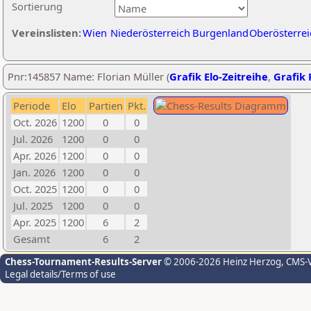
Sortierung
Vereinslisten:
Wien
Niederösterreich
Burgenland
Oberösterrei
Pnr:145857 Name: Florian Müller (
Grafik Elo-Zeitreihe
,
Grafik 
Periode
Elo
Partien
Pkt.
Oct. 2026
1200
0
0
Jul. 2026
1200
0
0
Apr. 2026
1200
0
0
Jan. 2026
1200
0
0
Oct. 2025
1200
0
0
Jul. 2025
1200
0
0
Apr. 2025
1200
6
2
Gesamt
6
2
Chess-Tournament-Results-Server
© 2006-2026 Heinz Herzog
, CMS-
Legal details/Terms of use