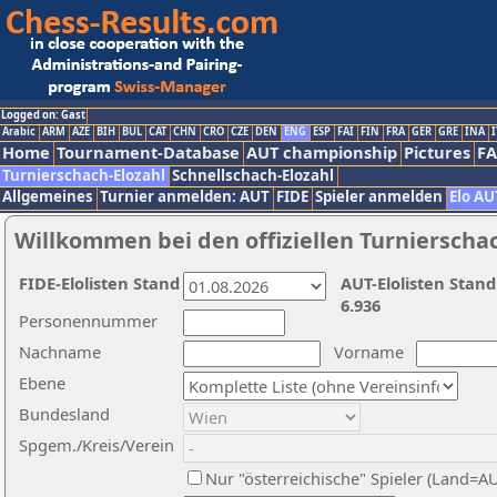
Logged on: Gast
Arabic
ARM
AZE
BIH
BUL
CAT
CHN
CRO
CZE
DEN
ENG
ESP
FAI
FIN
FRA
GER
GRE
INA
I
Home
Tournament-Database
AUT championship
Pictures
F
Turnierschach-Elozahl
Schnellschach-Elozahl
Allgemeines
Turnier anmelden: AUT
FIDE
Spieler anmelden
Elo AU
Willkommen bei den offiziellen Turnierscha
FIDE-Elolisten Stand
AUT-Elolisten Stand
6.936
Personennummer
Nachname
Vorname
Ebene
Bundesland
Spgem./Kreis/Verein
Nur "österreichische" Spieler (Land=A