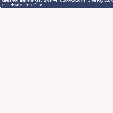
Chess-Tournament-Results-Server
© 2006-2026 Heinz Herzog
, CMS-
Legal details/Terms of use