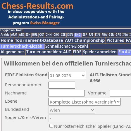
Logged on: Gast
Arabic
ARM
AZE
BIH
BUL
CAT
CHN
CRO
CZE
DEN
ENG
ESP
FAI
FIN
FRA
GER
GRE
INA
I
Home
Tournament-Database
AUT championship
Pictures
F
Turnierschach-Elozahl
Schnellschach-Elozahl
Allgemeines
Turnier anmelden: AUT
FIDE
Spieler anmelden
Elo AU
Willkommen bei den offiziellen Turnierscha
FIDE-Elolisten Stand
AUT-Elolisten Stand
6.936
Personennummer
Nachname
Vorname
Ebene
Bundesland
Spgem./Kreis/Verein
Nur "österreichische" Spieler (Land=A