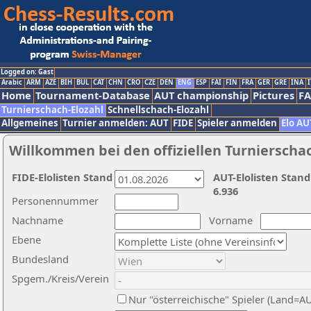
Logged on: Gast
Arabic
ARM
AZE
BIH
BUL
CAT
CHN
CRO
CZE
DEN
ENG
ESP
FAI
FIN
FRA
GER
GRE
INA
I
Home
Tournament-Database
AUT championship
Pictures
F
Turnierschach-Elozahl
Schnellschach-Elozahl
Allgemeines
Turnier anmelden: AUT
FIDE
Spieler anmelden
Elo AU
Willkommen bei den offiziellen Turnierscha
FIDE-Elolisten Stand
AUT-Elolisten Stand
6.936
Personennummer
Nachname
Vorname
Ebene
Bundesland
Spgem./Kreis/Verein
Nur "österreichische" Spieler (Land=A