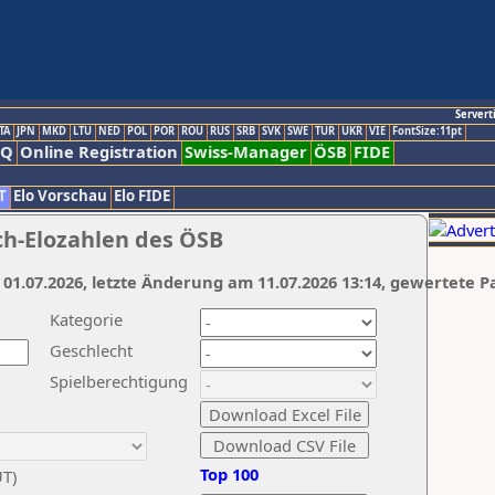
Servert
TA
JPN
MKD
LTU
NED
POL
POR
ROU
RUS
SRB
SVK
SWE
TUR
UKR
VIE
FontSize:11pt
AQ
Online Registration
Swiss-Manager
ÖSB
FIDE
T
Elo Vorschau
Elo FIDE
ch-Elozahlen des ÖSB
 01.07.2026, letzte Änderung am 11.07.2026 13:14, gewertete P
Kategorie
Geschlecht
Spielberechtigung
Top 100
UT)