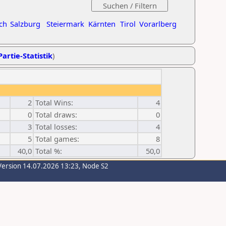
ch
Salzburg
Steiermark
Kärnten
Tirol
Vorarlberg
Partie-Statistik
)
2
Total Wins:
4
0
Total draws:
0
3
Total losses:
4
5
Total games:
8
40,0
Total %:
50,0
Version 14.07.2026 13:23, Node S2