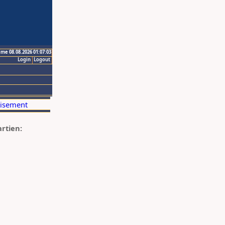
ime 08.08.2026 01:07:03
Login
Logout
artien: