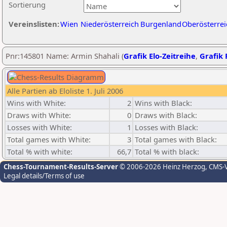
Sortierung
Vereinslisten:
Wien
Niederösterreich
Burgenland
Oberösterrei
Pnr:145801 Name: Armin Shahali (
Grafik Elo-Zeitreihe
,
Grafik 
Alle Partien ab Eloliste 1. Juli 2006
Wins with White:
2
Wins with Black:
Draws with White:
0
Draws with Black:
Losses with White:
1
Losses with Black:
Total games with White:
3
Total games with Black:
Total % with white:
66,7
Total % with black:
Chess-Tournament-Results-Server
© 2006-2026 Heinz Herzog
, CMS-
Legal details/Terms of use