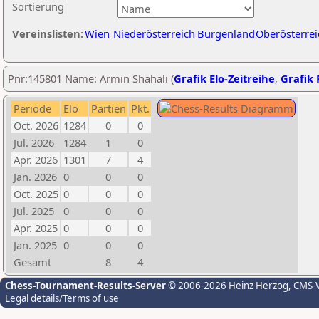
Sortierung
Vereinslisten:
Wien
Niederösterreich
Burgenland
Oberösterrei
Pnr:145801 Name: Armin Shahali (
Grafik Elo-Zeitreihe
,
Grafik 
Periode
Elo
Partien
Pkt.
Oct. 2026
1284
0
0
Jul. 2026
1284
1
0
Apr. 2026
1301
7
4
Jan. 2026
0
0
0
Oct. 2025
0
0
0
Jul. 2025
0
0
0
Apr. 2025
0
0
0
Jan. 2025
0
0
0
Gesamt
8
4
Chess-Tournament-Results-Server
© 2006-2026 Heinz Herzog
, CMS-
Legal details/Terms of use