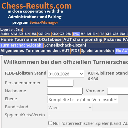
Logged on: Gast
Arabic
ARM
AZE
BIH
BUL
CAT
CHN
CRO
CZE
DEN
ENG
ESP
FAI
FIN
FRA
GER
GRE
INA
I
Home
Tournament-Database
AUT championship
Pictures
F
Turnierschach-Elozahl
Schnellschach-Elozahl
Allgemeines
Turnier anmelden: AUT
FIDE
Spieler anmelden
Elo AU
Willkommen bei den offiziellen Turnierscha
FIDE-Elolisten Stand
AUT-Elolisten Stand
6.936
Personennummer
Nachname
Vorname
Ebene
Bundesland
Spgem./Kreis/Verein
Nur "österreichische" Spieler (Land=A