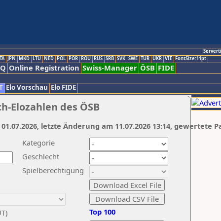
Servert
TA
JPN
MKD
LTU
NED
POL
POR
ROU
RUS
SRB
SVK
SWE
TUR
UKR
VIE
FontSize:11pt
AQ
Online Registration
Swiss-Manager
ÖSB
FIDE
T
Elo Vorschau
Elo FIDE
ch-Elozahlen des ÖSB
 01.07.2026, letzte Änderung am 11.07.2026 13:14, gewertete P
Kategorie
Geschlecht
Spielberechtigung
Top 100
UT)