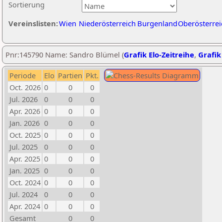
Sortierung
Vereinslisten:
Wien
Niederösterreich
Burgenland
Oberösterrei
Pnr:145790 Name: Sandro Blümel (
Grafik Elo-Zeitreihe
,
Grafik
Periode
Elo
Partien
Pkt.
Oct. 2026
0
0
0
Jul. 2026
0
0
0
Apr. 2026
0
0
0
Jan. 2026
0
0
0
Oct. 2025
0
0
0
Jul. 2025
0
0
0
Apr. 2025
0
0
0
Jan. 2025
0
0
0
Oct. 2024
0
0
0
Jul. 2024
0
0
0
Apr. 2024
0
0
0
Gesamt
0
0