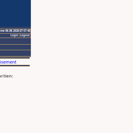
ime 06.08.2026 07:57:45
Login
Logout
artien: