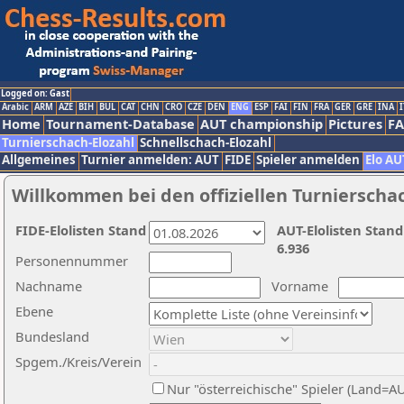
Logged on: Gast
Arabic
ARM
AZE
BIH
BUL
CAT
CHN
CRO
CZE
DEN
ENG
ESP
FAI
FIN
FRA
GER
GRE
INA
I
Home
Tournament-Database
AUT championship
Pictures
F
Turnierschach-Elozahl
Schnellschach-Elozahl
Allgemeines
Turnier anmelden: AUT
FIDE
Spieler anmelden
Elo AU
Willkommen bei den offiziellen Turnierscha
FIDE-Elolisten Stand
AUT-Elolisten Stand
6.936
Personennummer
Nachname
Vorname
Ebene
Bundesland
Spgem./Kreis/Verein
Nur "österreichische" Spieler (Land=A