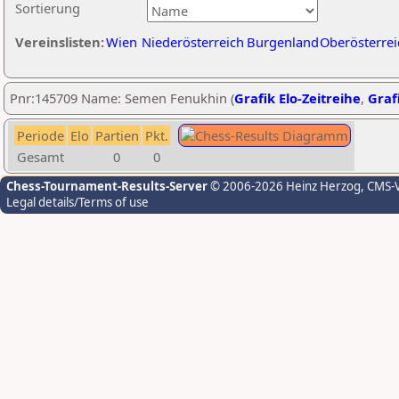
Sortierung
Vereinslisten:
Wien
Niederösterreich
Burgenland
Oberösterrei
Pnr:145709 Name: Semen Fenukhin (
Grafik Elo-Zeitreihe
,
Grafi
Periode
Elo
Partien
Pkt.
Gesamt
0
0
Chess-Tournament-Results-Server
© 2006-2026 Heinz Herzog
, CMS-
Legal details/Terms of use