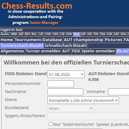
Logged on: Gast
Arabic
ARM
AZE
BIH
BUL
CAT
CHN
CRO
CZE
DEN
ENG
ESP
FAI
FIN
FRA
GER
GRE
INA
I
Home
Tournament-Database
AUT championship
Pictures
F
Turnierschach-Elozahl
Schnellschach-Elozahl
Allgemeines
Turnier anmelden: AUT
FIDE
Spieler anmelden
Elo AU
Willkommen bei den offiziellen Turnierscha
FIDE-Elolisten Stand
AUT-Elolisten Stand
6.936
Personennummer
Nachname
Vorname
Ebene
Bundesland
Spgem./Kreis/Verein
Nur "österreichische" Spieler (Land=A