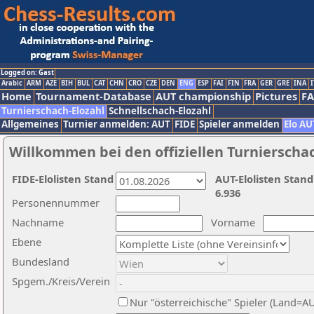
Logged on: Gast
Arabic
ARM
AZE
BIH
BUL
CAT
CHN
CRO
CZE
DEN
ENG
ESP
FAI
FIN
FRA
GER
GRE
INA
I
Home
Tournament-Database
AUT championship
Pictures
F
Turnierschach-Elozahl
Schnellschach-Elozahl
Allgemeines
Turnier anmelden: AUT
FIDE
Spieler anmelden
Elo AU
Willkommen bei den offiziellen Turnierscha
FIDE-Elolisten Stand
AUT-Elolisten Stand
6.936
Personennummer
Nachname
Vorname
Ebene
Bundesland
Spgem./Kreis/Verein
Nur "österreichische" Spieler (Land=A