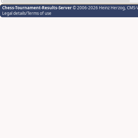
Chess-Tournament-Results-Server
© 2006-2026 Heinz Herzog
, CMS-
Legal details/Terms of use