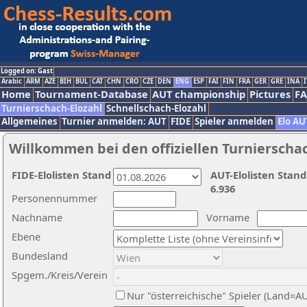
Logged on: Gast
Arabic
ARM
AZE
BIH
BUL
CAT
CHN
CRO
CZE
DEN
ENG
ESP
FAI
FIN
FRA
GER
GRE
INA
I
Home
Tournament-Database
AUT championship
Pictures
F
Turnierschach-Elozahl
Schnellschach-Elozahl
Allgemeines
Turnier anmelden: AUT
FIDE
Spieler anmelden
Elo AU
Willkommen bei den offiziellen Turnierscha
FIDE-Elolisten Stand
AUT-Elolisten Stand
6.936
Personennummer
Nachname
Vorname
Ebene
Bundesland
Spgem./Kreis/Verein
Nur "österreichische" Spieler (Land=A