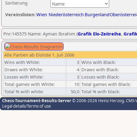
Sortierung
Vereinslisten:
Wien
Niederösterreich
Burgenland
Oberösterrei
Pnr:145575 Name: Ayman Ibrahim (
Grafik Elo-Zeitreihe
,
Grafik
Alle Partien ab Eloliste 1. Juli 2006
Wins with White:
3
Wins with Black:
Draws with White:
4
Draws with Black:
Losses with White:
3
Losses with Black:
Total games with White:
10
Total games with Black:
Total % with white:
50,0
Total % with black:
Chess-Tournament-Results-Server
© 2006-2026 Heinz Herzog
, CMS-
Legal details/Terms of use