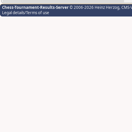
Chess-Tournament-Results-Server
© 2006-2026 Heinz Herzog
, CMS-
Legal details/Terms of use