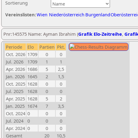
Sortierung
Vereinslisten:
Wien
Niederösterreich
Burgenland
Oberösterrei
Pnr:145575 Name: Ayman Ibrahim (
Grafik Elo-Zeitreihe
,
Grafik
Periode
Elo
Partien
Pkt.
Oct. 2026
1709
0
0
Jul. 2026
1709
1
1
Apr. 2026
1686
5
2,5
Jan. 2026
1645
2
1,5
Oct. 2025
1628
0
0
Jul. 2025
1628
0
0
Apr. 2025
1628
5
2
Jan. 2025
1674
7
3,5
Oct. 2024
0
0
0
Jul. 2024
0
0
0
Apr. 2024
0
0
0
Gesamt
20
10,5