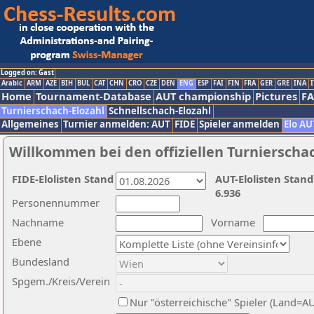
Logged on: Gast
Arabic
ARM
AZE
BIH
BUL
CAT
CHN
CRO
CZE
DEN
ENG
ESP
FAI
FIN
FRA
GER
GRE
INA
I
Home
Tournament-Database
AUT championship
Pictures
F
Turnierschach-Elozahl
Schnellschach-Elozahl
Allgemeines
Turnier anmelden: AUT
FIDE
Spieler anmelden
Elo AU
Willkommen bei den offiziellen Turnierscha
FIDE-Elolisten Stand
AUT-Elolisten Stand
6.936
Personennummer
Nachname
Vorname
Ebene
Bundesland
Spgem./Kreis/Verein
Nur "österreichische" Spieler (Land=A