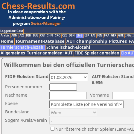
Logged on: Gast
Arabic
ARM
AZE
BIH
BUL
CAT
CHN
CRO
CZE
DEN
ENG
ESP
FAI
FIN
FRA
GER
GRE
INA
I
Home
Tournament-Database
AUT championship
Pictures
F
Turnierschach-Elozahl
Schnellschach-Elozahl
Allgemeines
Turnier anmelden: AUT
FIDE
Spieler anmelden
Elo AU
Willkommen bei den offiziellen Turnierscha
FIDE-Elolisten Stand
AUT-Elolisten Stand
6.936
Personennummer
Nachname
Vorname
Ebene
Bundesland
Spgem./Kreis/Verein
Nur "österreichische" Spieler (Land=A