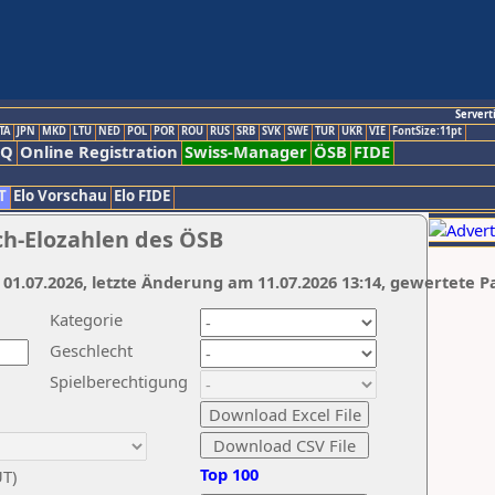
Servert
TA
JPN
MKD
LTU
NED
POL
POR
ROU
RUS
SRB
SVK
SWE
TUR
UKR
VIE
FontSize:11pt
AQ
Online Registration
Swiss-Manager
ÖSB
FIDE
T
Elo Vorschau
Elo FIDE
ch-Elozahlen des ÖSB
 01.07.2026, letzte Änderung am 11.07.2026 13:14, gewertete P
Kategorie
Geschlecht
Spielberechtigung
Top 100
UT)