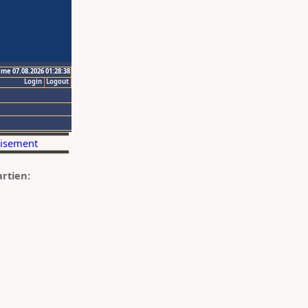
ime 07.08.2026 01:28:38
Login
Logout
artien: