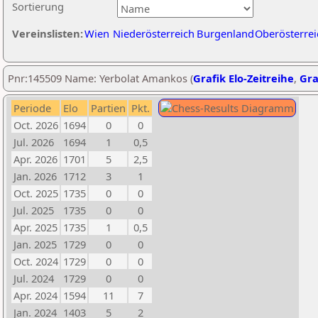
Sortierung
Vereinslisten:
Wien
Niederösterreich
Burgenland
Oberösterrei
Pnr:145509 Name: Yerbolat Amankos (
Grafik Elo-Zeitreihe
,
Gra
Periode
Elo
Partien
Pkt.
Oct. 2026
1694
0
0
Jul. 2026
1694
1
0,5
Apr. 2026
1701
5
2,5
Jan. 2026
1712
3
1
Oct. 2025
1735
0
0
Jul. 2025
1735
0
0
Apr. 2025
1735
1
0,5
Jan. 2025
1729
0
0
Oct. 2024
1729
0
0
Jul. 2024
1729
0
0
Apr. 2024
1594
11
7
Jan. 2024
1403
5
2