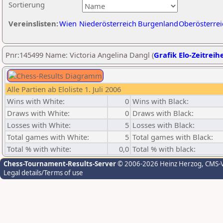
Sortierung
Vereinslisten:
Wien
Niederösterreich
Burgenland
Oberösterrei
Pnr:145499 Name: Victoria Angelina Dangl (
Grafik Elo-Zeitreih
Alle Partien ab Eloliste 1. Juli 2006
Wins with White:
0
Wins with Black:
Draws with White:
0
Draws with Black:
Losses with White:
5
Losses with Black:
Total games with White:
5
Total games with Black:
Total % with white:
0,0
Total % with black:
Chess-Tournament-Results-Server
© 2006-2026 Heinz Herzog
, CMS-
Legal details/Terms of use