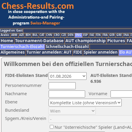
Logged on: Gast
Arabic
ARM
AZE
BIH
BUL
CAT
CHN
CRO
CZE
DEN
ENG
ESP
FAI
FIN
FRA
GER
GRE
INA
I
Home
Tournament-Database
AUT championship
Pictures
F
Turnierschach-Elozahl
Schnellschach-Elozahl
Allgemeines
Turnier anmelden: AUT
FIDE
Spieler anmelden
Elo AU
Willkommen bei den offiziellen Turnierscha
FIDE-Elolisten Stand
AUT-Elolisten Stand
6.936
Personennummer
Nachname
Vorname
Ebene
Bundesland
Spgem./Kreis/Verein
Nur "österreichische" Spieler (Land=A