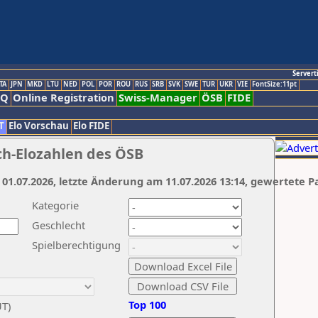
Servert
TA
JPN
MKD
LTU
NED
POL
POR
ROU
RUS
SRB
SVK
SWE
TUR
UKR
VIE
FontSize:11pt
AQ
Online Registration
Swiss-Manager
ÖSB
FIDE
T
Elo Vorschau
Elo FIDE
ch-Elozahlen des ÖSB
 01.07.2026, letzte Änderung am 11.07.2026 13:14, gewertete P
Kategorie
Geschlecht
Spielberechtigung
Top 100
UT)