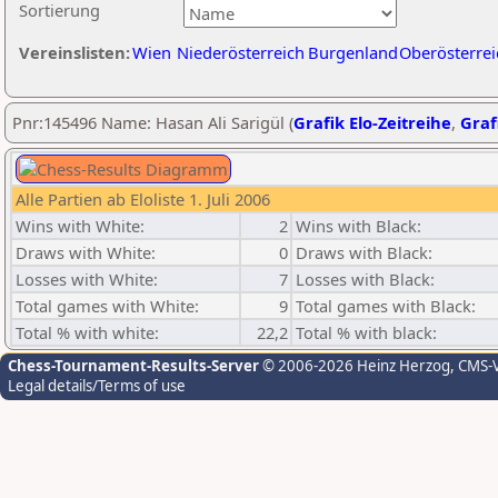
Sortierung
Vereinslisten:
Wien
Niederösterreich
Burgenland
Oberösterrei
Pnr:145496 Name: Hasan Ali Sarigül (
Grafik Elo-Zeitreihe
,
Graf
Alle Partien ab Eloliste 1. Juli 2006
Wins with White:
2
Wins with Black:
Draws with White:
0
Draws with Black:
Losses with White:
7
Losses with Black:
Total games with White:
9
Total games with Black:
Total % with white:
22,2
Total % with black:
Chess-Tournament-Results-Server
© 2006-2026 Heinz Herzog
, CMS-
Legal details/Terms of use