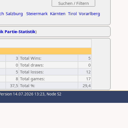
ch
Salzburg
Steiermark
Kärnten
Tirol
Vorarlberg
ik Partie-Statistik
)
3
Total Wins:
5
0
Total draws:
0
5
Total losses:
12
8
Total games:
17
37,5
Total %:
29,4
Version 14.07.2026 13:23, Node S2