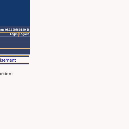
ime 08.08.2026 04:10:16
Login
Logout
artien: