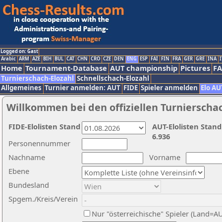
Logged on: Gast
Arabic
ARM
AZE
BIH
BUL
CAT
CHN
CRO
CZE
DEN
ENG
ESP
FAI
FIN
FRA
GER
GRE
INA
I
Home
Tournament-Database
AUT championship
Pictures
F
Turnierschach-Elozahl
Schnellschach-Elozahl
Allgemeines
Turnier anmelden: AUT
FIDE
Spieler anmelden
Elo AU
Willkommen bei den offiziellen Turnierscha
FIDE-Elolisten Stand
AUT-Elolisten Stand
6.936
Personennummer
Nachname
Vorname
Ebene
Bundesland
Spgem./Kreis/Verein
Nur "österreichische" Spieler (Land=A