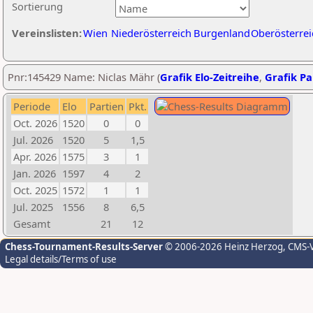
Sortierung
Vereinslisten:
Wien
Niederösterreich
Burgenland
Oberösterrei
Pnr:145429 Name: Niclas Mähr (
Grafik Elo-Zeitreihe
,
Grafik Par
Periode
Elo
Partien
Pkt.
Oct. 2026
1520
0
0
Jul. 2026
1520
5
1,5
Apr. 2026
1575
3
1
Jan. 2026
1597
4
2
Oct. 2025
1572
1
1
Jul. 2025
1556
8
6,5
Gesamt
21
12
Chess-Tournament-Results-Server
© 2006-2026 Heinz Herzog
, CMS-
Legal details/Terms of use