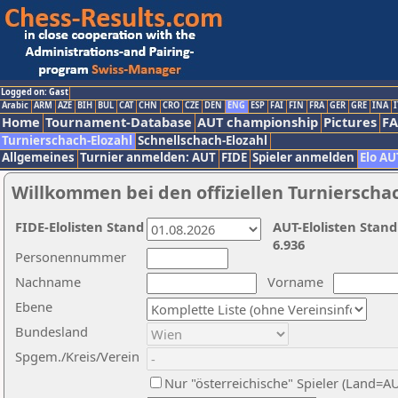
Logged on: Gast
Arabic
ARM
AZE
BIH
BUL
CAT
CHN
CRO
CZE
DEN
ENG
ESP
FAI
FIN
FRA
GER
GRE
INA
I
Home
Tournament-Database
AUT championship
Pictures
F
Turnierschach-Elozahl
Schnellschach-Elozahl
Allgemeines
Turnier anmelden: AUT
FIDE
Spieler anmelden
Elo AU
Willkommen bei den offiziellen Turnierscha
FIDE-Elolisten Stand
AUT-Elolisten Stand
6.936
Personennummer
Nachname
Vorname
Ebene
Bundesland
Spgem./Kreis/Verein
Nur "österreichische" Spieler (Land=A