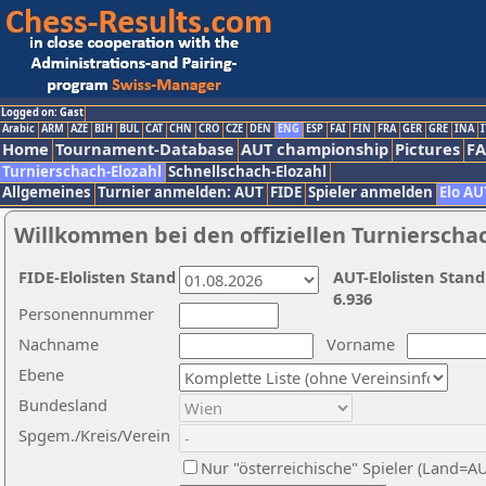
Logged on: Gast
Arabic
ARM
AZE
BIH
BUL
CAT
CHN
CRO
CZE
DEN
ENG
ESP
FAI
FIN
FRA
GER
GRE
INA
I
Home
Tournament-Database
AUT championship
Pictures
F
Turnierschach-Elozahl
Schnellschach-Elozahl
Allgemeines
Turnier anmelden: AUT
FIDE
Spieler anmelden
Elo AU
Willkommen bei den offiziellen Turnierscha
FIDE-Elolisten Stand
AUT-Elolisten Stand
6.936
Personennummer
Nachname
Vorname
Ebene
Bundesland
Spgem./Kreis/Verein
Nur "österreichische" Spieler (Land=A