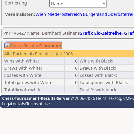
Sortierung
Vereinslisten:
Wien
Niederösterreich
Burgenland
Oberösterrei
Pnr:145427 Name: Bernhard Steiner (
Grafik Elo-Zeitreihe
,
Graf
Alle Partien ab Eloliste 1. Juli 2006
Wins with White:
0
Wins with Black:
Draws with White:
0
Draws with Black:
Losses with White:
0
Losses with Black:
Total games with White:
0
Total games with Black:
Total % with white:
-
Total % with black:
Chess-Tournament-Results-Server
© 2006-2026 Heinz Herzog
, CMS-
Legal details/Terms of use