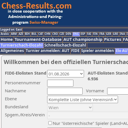
Logged on: Gast
Arabic
ARM
AZE
BIH
BUL
CAT
CHN
CRO
CZE
DEN
ENG
ESP
FAI
FIN
FRA
GER
GRE
INA
I
Home
Tournament-Database
AUT championship
Pictures
F
Turnierschach-Elozahl
Schnellschach-Elozahl
Allgemeines
Turnier anmelden: AUT
FIDE
Spieler anmelden
Elo AU
Willkommen bei den offiziellen Turnierscha
FIDE-Elolisten Stand
AUT-Elolisten Stand
6.936
Personennummer
Nachname
Vorname
Ebene
Bundesland
Spgem./Kreis/Verein
Nur "österreichische" Spieler (Land=A