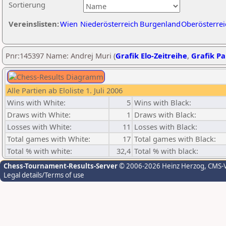
Sortierung
Vereinslisten:
Wien
Niederösterreich
Burgenland
Oberösterrei
Pnr:145397 Name: Andrej Muri (
Grafik Elo-Zeitreihe
,
Grafik Par
Alle Partien ab Eloliste 1. Juli 2006
Wins with White:
5
Wins with Black:
Draws with White:
1
Draws with Black:
Losses with White:
11
Losses with Black:
Total games with White:
17
Total games with Black:
Total % with white:
32,4
Total % with black:
Chess-Tournament-Results-Server
© 2006-2026 Heinz Herzog
, CMS-
Legal details/Terms of use