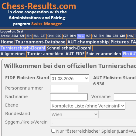
Logged on: Gast
Arabic
ARM
AZE
BIH
BUL
CAT
CHN
CRO
CZE
DEN
ENG
ESP
FAI
FIN
FRA
GER
GRE
INA
I
Home
Tournament-Database
AUT championship
Pictures
F
Turnierschach-Elozahl
Schnellschach-Elozahl
Allgemeines
Turnier anmelden: AUT
FIDE
Spieler anmelden
Elo AU
Willkommen bei den offiziellen Turnierscha
FIDE-Elolisten Stand
AUT-Elolisten Stand
6.936
Personennummer
Nachname
Vorname
Ebene
Bundesland
Spgem./Kreis/Verein
Nur "österreichische" Spieler (Land=A