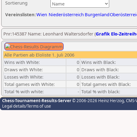
Sortierung
Vereinslisten:
Wien
Niederösterreich
Burgenland
Oberösterrei
Pnr:145387 Name: Leonhard Waltersdorfer (
Grafik Elo-Zeitreih
Alle Partien ab Eloliste 1. Juli 2006
Wins with White:
0
Wins with Black:
Draws with White:
0
Draws with Black:
Losses with White:
0
Losses with Black:
Total games with White:
0
Total games with Black:
Total % with white:
-
Total % with black:
Chess-Tournament-Results-Server
© 2006-2026 Heinz Herzog
, CMS-
Legal details/Terms of use