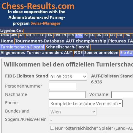
Logged on: Gast
Arabic
ARM
AZE
BIH
BUL
CAT
CHN
CRO
CZE
DEN
ENG
ESP
FAI
FIN
FRA
GER
GRE
INA
I
Home
Tournament-Database
AUT championship
Pictures
F
Turnierschach-Elozahl
Schnellschach-Elozahl
Allgemeines
Turnier anmelden: AUT
FIDE
Spieler anmelden
Elo AU
Willkommen bei den offiziellen Turnierscha
FIDE-Elolisten Stand
AUT-Elolisten Stand
6.936
Personennummer
Nachname
Vorname
Ebene
Bundesland
Spgem./Kreis/Verein
Nur "österreichische" Spieler (Land=A