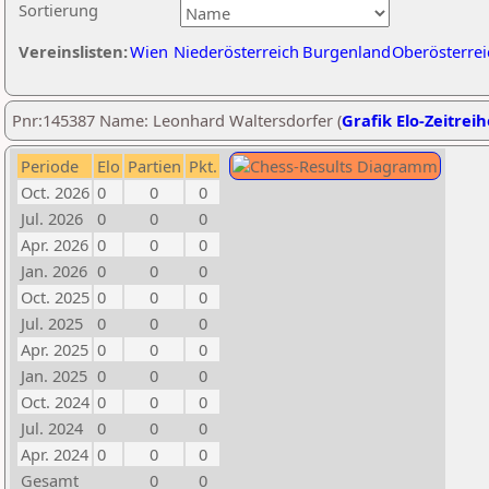
Sortierung
Vereinslisten:
Wien
Niederösterreich
Burgenland
Oberösterrei
Pnr:145387 Name: Leonhard Waltersdorfer (
Grafik Elo-Zeitreih
Periode
Elo
Partien
Pkt.
Oct. 2026
0
0
0
Jul. 2026
0
0
0
Apr. 2026
0
0
0
Jan. 2026
0
0
0
Oct. 2025
0
0
0
Jul. 2025
0
0
0
Apr. 2025
0
0
0
Jan. 2025
0
0
0
Oct. 2024
0
0
0
Jul. 2024
0
0
0
Apr. 2024
0
0
0
Gesamt
0
0