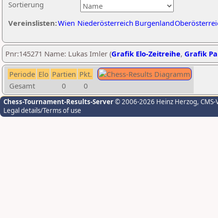
Sortierung
Vereinslisten:
Wien
Niederösterreich
Burgenland
Oberösterrei
Pnr:145271 Name: Lukas Imler (
Grafik Elo-Zeitreihe
,
Grafik Par
Periode
Elo
Partien
Pkt.
Gesamt
0
0
Chess-Tournament-Results-Server
© 2006-2026 Heinz Herzog
, CMS-
Legal details/Terms of use