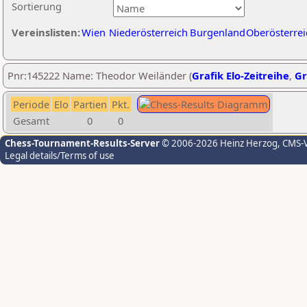
Sortierung
Vereinslisten:
Wien
Niederösterreich
Burgenland
Oberösterrei
Pnr:145222 Name: Theodor Weiländer (
Grafik Elo-Zeitreihe
,
Gr
Periode
Elo
Partien
Pkt.
Gesamt
0
0
Chess-Tournament-Results-Server
© 2006-2026 Heinz Herzog
, CMS-
Legal details/Terms of use