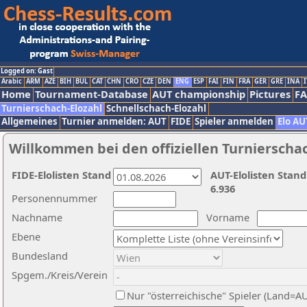
Logged on: Gast
Arabic
ARM
AZE
BIH
BUL
CAT
CHN
CRO
CZE
DEN
ENG
ESP
FAI
FIN
FRA
GER
GRE
INA
I
Home
Tournament-Database
AUT championship
Pictures
F
Turnierschach-Elozahl
Schnellschach-Elozahl
Allgemeines
Turnier anmelden: AUT
FIDE
Spieler anmelden
Elo AU
Willkommen bei den offiziellen Turnierscha
FIDE-Elolisten Stand
AUT-Elolisten Stand
6.936
Personennummer
Nachname
Vorname
Ebene
Bundesland
Spgem./Kreis/Verein
Nur "österreichische" Spieler (Land=A