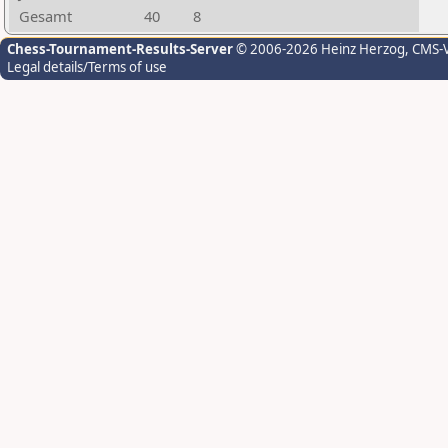
Gesamt
40
8
Chess-Tournament-Results-Server
© 2006-2026 Heinz Herzog
, CMS-
Legal details/Terms of use