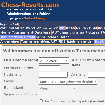
Logged on: Gast
Arabic
ARM
AZE
BIH
BUL
CAT
CHN
CRO
CZE
DEN
ENG
ESP
FAI
FIN
FRA
GER
GRE
INA
I
Home
Tournament-Database
AUT championship
Pictures
F
Turnierschach-Elozahl
Schnellschach-Elozahl
Allgemeines
Turnier anmelden: AUT
FIDE
Spieler anmelden
Elo AU
Willkommen bei den offiziellen Turnierscha
FIDE-Elolisten Stand
AUT-Elolisten Stand
6.936
Personennummer
Nachname
Vorname
Ebene
Bundesland
Spgem./Kreis/Verein
Nur "österreichische" Spieler (Land=A