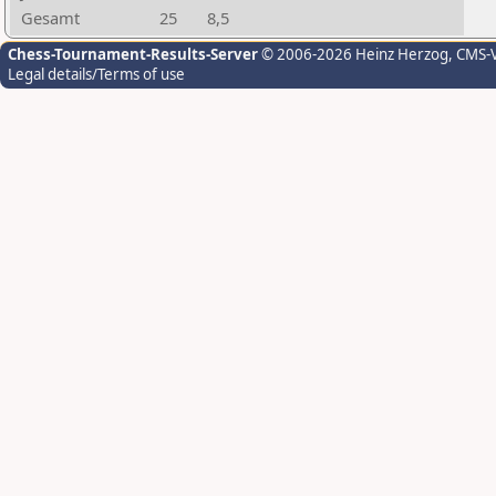
Gesamt
25
8,5
Chess-Tournament-Results-Server
© 2006-2026 Heinz Herzog
, CMS-
Legal details/Terms of use