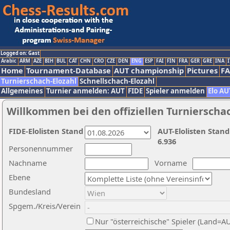
Logged on: Gast
Arabic
ARM
AZE
BIH
BUL
CAT
CHN
CRO
CZE
DEN
ENG
ESP
FAI
FIN
FRA
GER
GRE
INA
I
Home
Tournament-Database
AUT championship
Pictures
F
Turnierschach-Elozahl
Schnellschach-Elozahl
Allgemeines
Turnier anmelden: AUT
FIDE
Spieler anmelden
Elo AU
Willkommen bei den offiziellen Turnierscha
FIDE-Elolisten Stand
AUT-Elolisten Stand
6.936
Personennummer
Nachname
Vorname
Ebene
Bundesland
Spgem./Kreis/Verein
Nur "österreichische" Spieler (Land=A