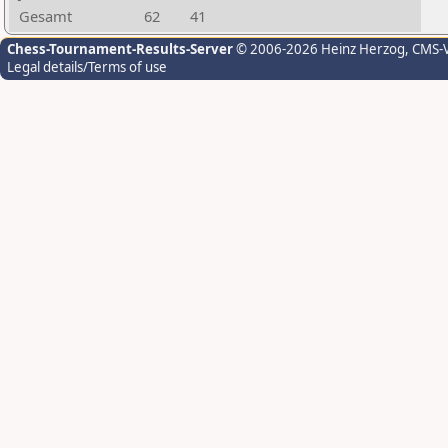
Gesamt
62
41
Chess-Tournament-Results-Server
© 2006-2026 Heinz Herzog
, CMS-
Legal details/Terms of use