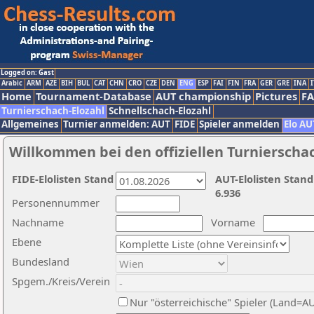
Logged on: Gast
Arabic
ARM
AZE
BIH
BUL
CAT
CHN
CRO
CZE
DEN
ENG
ESP
FAI
FIN
FRA
GER
GRE
INA
I
Home
Tournament-Database
AUT championship
Pictures
F
Turnierschach-Elozahl
Schnellschach-Elozahl
Allgemeines
Turnier anmelden: AUT
FIDE
Spieler anmelden
Elo AU
Willkommen bei den offiziellen Turnierscha
FIDE-Elolisten Stand
AUT-Elolisten Stand
6.936
Personennummer
Nachname
Vorname
Ebene
Bundesland
Spgem./Kreis/Verein
Nur "österreichische" Spieler (Land=A