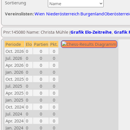
Sortierung
Vereinslisten:
Wien
Niederösterreich
Burgenland
Oberösterrei
Pnr:145080 Name: Christa Mühle (
Grafik Elo-Zeitreihe
,
Grafik P
Periode
Elo
Partien
Pkt.
Oct. 2026
0
0
0
Jul. 2026
0
0
0
Apr. 2026
0
0
0
Jan. 2026
0
0
0
Oct. 2025
0
0
0
Jul. 2025
0
0
0
Apr. 2025
0
0
0
Jan. 2025
0
0
0
Oct. 2024
0
0
0
Jul. 2024
0
0
0
Apr. 2024
0
0
0
Jan. 2024
0
0
0