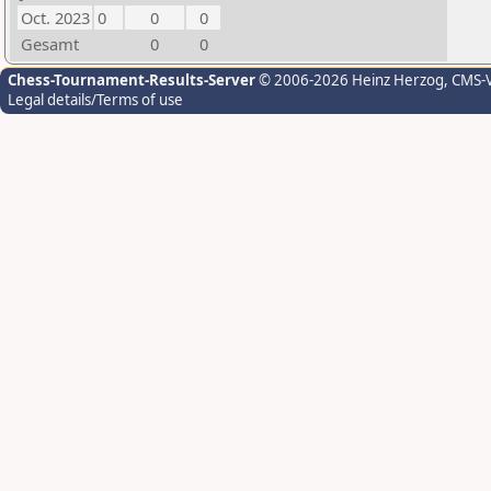
Oct. 2023
0
0
0
Gesamt
0
0
Chess-Tournament-Results-Server
© 2006-2026 Heinz Herzog
, CMS-
Legal details/Terms of use