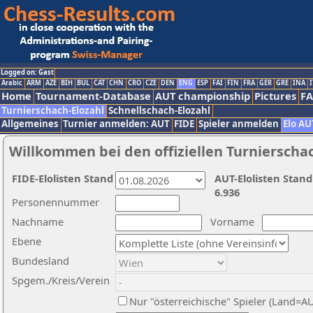
Logged on: Gast
Arabic
ARM
AZE
BIH
BUL
CAT
CHN
CRO
CZE
DEN
ENG
ESP
FAI
FIN
FRA
GER
GRE
INA
I
Home
Tournament-Database
AUT championship
Pictures
F
Turnierschach-Elozahl
Schnellschach-Elozahl
Allgemeines
Turnier anmelden: AUT
FIDE
Spieler anmelden
Elo AU
Willkommen bei den offiziellen Turnierscha
FIDE-Elolisten Stand
AUT-Elolisten Stand
6.936
Personennummer
Nachname
Vorname
Ebene
Bundesland
Spgem./Kreis/Verein
Nur "österreichische" Spieler (Land=A