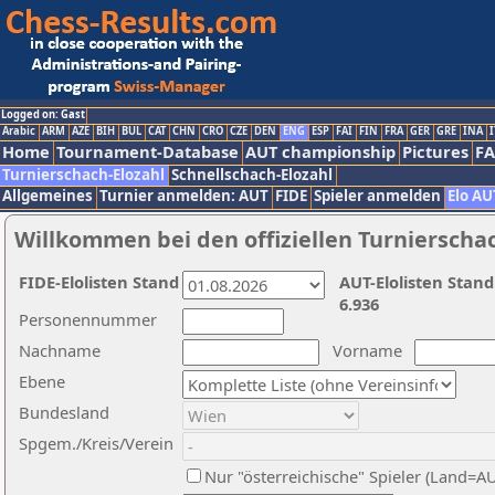
Logged on: Gast
Arabic
ARM
AZE
BIH
BUL
CAT
CHN
CRO
CZE
DEN
ENG
ESP
FAI
FIN
FRA
GER
GRE
INA
I
Home
Tournament-Database
AUT championship
Pictures
F
Turnierschach-Elozahl
Schnellschach-Elozahl
Allgemeines
Turnier anmelden: AUT
FIDE
Spieler anmelden
Elo AU
Willkommen bei den offiziellen Turnierscha
FIDE-Elolisten Stand
AUT-Elolisten Stand
6.936
Personennummer
Nachname
Vorname
Ebene
Bundesland
Spgem./Kreis/Verein
Nur "österreichische" Spieler (Land=A