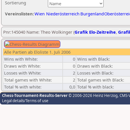
Sortierung
Vereinslisten:
Wien
Niederösterreich
Burgenland
Oberösterrei
Pnr:145040 Name: Theo Wolkinger (
Grafik Elo-Zeitreihe
,
Grafi
Alle Partien ab Eloliste 1. Juli 2006
Wins with White:
0
Wins with Black:
Draws with White:
0
Draws with Black:
Losses with White:
2
Losses with Black:
Total games with White:
2
Total games with Black:
Total % with white:
0,0
Total % with black:
Chess-Tournament-Results-Server
© 2006-2026 Heinz Herzog
, CMS-
Legal details/Terms of use