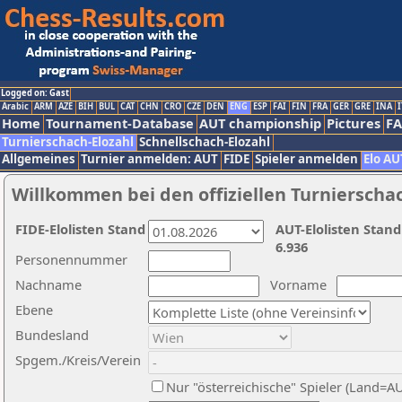
Logged on: Gast
Arabic
ARM
AZE
BIH
BUL
CAT
CHN
CRO
CZE
DEN
ENG
ESP
FAI
FIN
FRA
GER
GRE
INA
I
Home
Tournament-Database
AUT championship
Pictures
F
Turnierschach-Elozahl
Schnellschach-Elozahl
Allgemeines
Turnier anmelden: AUT
FIDE
Spieler anmelden
Elo AU
Willkommen bei den offiziellen Turnierscha
FIDE-Elolisten Stand
AUT-Elolisten Stand
6.936
Personennummer
Nachname
Vorname
Ebene
Bundesland
Spgem./Kreis/Verein
Nur "österreichische" Spieler (Land=A