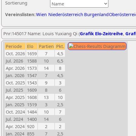
Sortierung
Vereinslisten:
Wien
Niederösterreich
Burgenland
Oberösterrei
Pnr:145017 Name: Louis Yuxiang Qi (
Grafik Elo-Zeitreihe
,
Grafi
Periode
Elo
Partien
Pkt.
Oct. 2026
1659
7
4,5
Jul. 2026
1588
10
6,5
Apr. 2026
1573
14
8
Jan. 2026
1547
7
4,5
Oct. 2025
1543
9
3
Jul. 2025
1609
8
6
Apr. 2025
1608
13
10
Jan. 2025
1519
3
2,5
Oct. 2024
1484
10
7
Jul. 2024
1400
14
6
Apr. 2024
920
2
2
Jan. 2024
855
7
2,5