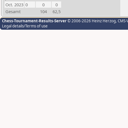
Oct. 2023
0
0
0
Gesamt
104
62,5
Chess-Tournament-Results-Server
© 2006-2026 Heinz Herzog
, CMS-
Legal details/Terms of use