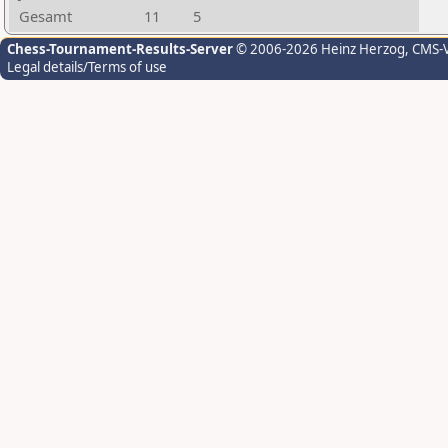
Gesamt
11
5
Chess-Tournament-Results-Server
© 2006-2026 Heinz Herzog
, CMS-
Legal details/Terms of use