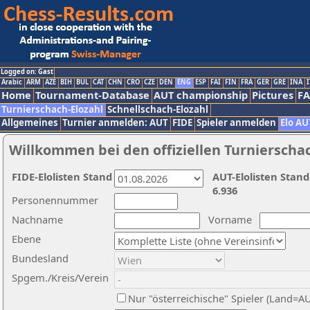
Logged on: Gast
Arabic
ARM
AZE
BIH
BUL
CAT
CHN
CRO
CZE
DEN
ENG
ESP
FAI
FIN
FRA
GER
GRE
INA
I
Home
Tournament-Database
AUT championship
Pictures
F
Turnierschach-Elozahl
Schnellschach-Elozahl
Allgemeines
Turnier anmelden: AUT
FIDE
Spieler anmelden
Elo AU
Willkommen bei den offiziellen Turnierscha
FIDE-Elolisten Stand
AUT-Elolisten Stand
6.936
Personennummer
Nachname
Vorname
Ebene
Bundesland
Spgem./Kreis/Verein
Nur "österreichische" Spieler (Land=A