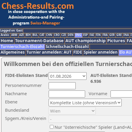
Logged on: Gast
Arabic
ARM
AZE
BIH
BUL
CAT
CHN
CRO
CZE
DEN
ENG
ESP
FAI
FIN
FRA
GER
GRE
INA
I
Home
Tournament-Database
AUT championship
Pictures
F
Turnierschach-Elozahl
Schnellschach-Elozahl
Allgemeines
Turnier anmelden: AUT
FIDE
Spieler anmelden
Elo AU
Willkommen bei den offiziellen Turnierscha
FIDE-Elolisten Stand
AUT-Elolisten Stand
6.936
Personennummer
Nachname
Vorname
Ebene
Bundesland
Spgem./Kreis/Verein
Nur "österreichische" Spieler (Land=A