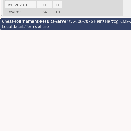
Oct. 2023
0
0
0
Gesamt
34
18
Chess-Tournament-Results-Server
© 2006-2026 Heinz Herzog
, CMS-
Legal details/Terms of use