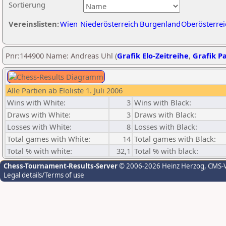
Sortierung
Vereinslisten:
Wien
Niederösterreich
Burgenland
Oberösterrei
Pnr:144900 Name: Andreas Uhl (
Grafik Elo-Zeitreihe
,
Grafik Pa
Alle Partien ab Eloliste 1. Juli 2006
Wins with White:
3
Wins with Black:
Draws with White:
3
Draws with Black:
Losses with White:
8
Losses with Black:
Total games with White:
14
Total games with Black:
Total % with white:
32,1
Total % with black:
Chess-Tournament-Results-Server
© 2006-2026 Heinz Herzog
, CMS-
Legal details/Terms of use