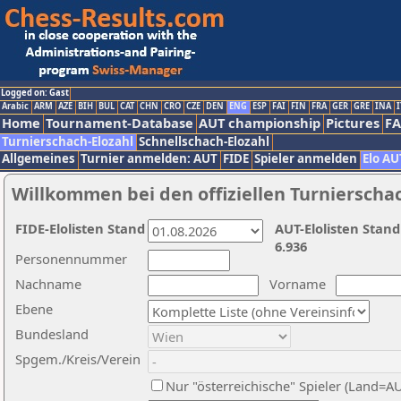
Logged on: Gast
Arabic
ARM
AZE
BIH
BUL
CAT
CHN
CRO
CZE
DEN
ENG
ESP
FAI
FIN
FRA
GER
GRE
INA
I
Home
Tournament-Database
AUT championship
Pictures
F
Turnierschach-Elozahl
Schnellschach-Elozahl
Allgemeines
Turnier anmelden: AUT
FIDE
Spieler anmelden
Elo AU
Willkommen bei den offiziellen Turnierscha
FIDE-Elolisten Stand
AUT-Elolisten Stand
6.936
Personennummer
Nachname
Vorname
Ebene
Bundesland
Spgem./Kreis/Verein
Nur "österreichische" Spieler (Land=A