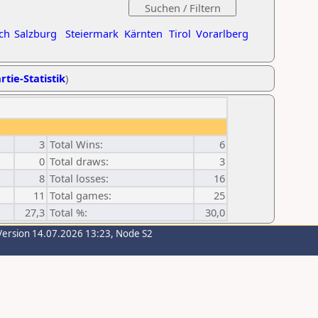
ch
Salzburg
Steiermark
Kärnten
Tirol
Vorarlberg
rtie-Statistik
)
3
Total Wins:
6
0
Total draws:
3
8
Total losses:
16
11
Total games:
25
27,3
Total %:
30,0
Version 14.07.2026 13:23, Node S2