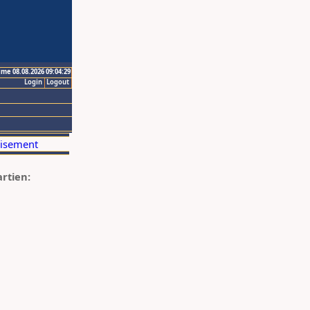
ime 08.08.2026 09:04:29
Login
Logout
artien: