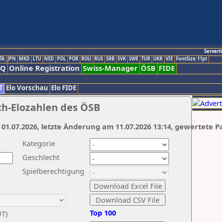
Servert
TA
JPN
MKD
LTU
NED
POL
POR
ROU
RUS
SRB
SVK
SWE
TUR
UKR
VIE
FontSize:11pt
AQ
Online Registration
Swiss-Manager
ÖSB
FIDE
T
Elo Vorschau
Elo FIDE
ch-Elozahlen des ÖSB
 01.07.2026, letzte Änderung am 11.07.2026 13:14, gewertete P
Kategorie
Geschlecht
Spielberechtigung
Top 100
UT)