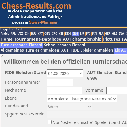
Logged on: Gast
Arabic
ARM
AZE
BIH
BUL
CAT
CHN
CRO
CZE
DEN
ENG
ESP
FAI
FIN
FRA
GER
GRE
INA
I
Home
Tournament-Database
AUT championship
Pictures
F
Turnierschach-Elozahl
Schnellschach-Elozahl
Allgemeines
Turnier anmelden: AUT
FIDE
Spieler anmelden
Elo AU
Willkommen bei den offiziellen Turnierscha
FIDE-Elolisten Stand
AUT-Elolisten Stand
6.936
Personennummer
Nachname
Vorname
Ebene
Bundesland
Spgem./Kreis/Verein
Nur "österreichische" Spieler (Land=A