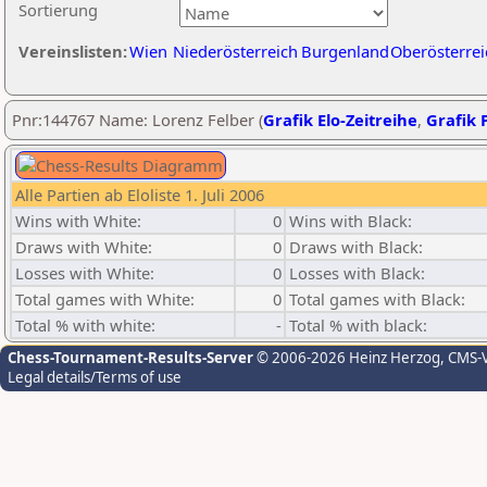
Sortierung
Vereinslisten:
Wien
Niederösterreich
Burgenland
Oberösterrei
Pnr:144767 Name: Lorenz Felber (
Grafik Elo-Zeitreihe
,
Grafik P
Alle Partien ab Eloliste 1. Juli 2006
Wins with White:
0
Wins with Black:
Draws with White:
0
Draws with Black:
Losses with White:
0
Losses with Black:
Total games with White:
0
Total games with Black:
Total % with white:
-
Total % with black:
Chess-Tournament-Results-Server
© 2006-2026 Heinz Herzog
, CMS-
Legal details/Terms of use