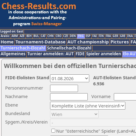
Logged on: Gast
Arabic
ARM
AZE
BIH
BUL
CAT
CHN
CRO
CZE
DEN
ENG
ESP
FAI
FIN
FRA
GER
GRE
INA
I
Home
Tournament-Database
AUT championship
Pictures
F
Turnierschach-Elozahl
Schnellschach-Elozahl
Allgemeines
Turnier anmelden: AUT
FIDE
Spieler anmelden
Elo AU
Willkommen bei den offiziellen Turnierscha
FIDE-Elolisten Stand
AUT-Elolisten Stand
6.936
Personennummer
Nachname
Vorname
Ebene
Bundesland
Spgem./Kreis/Verein
Nur "österreichische" Spieler (Land=A