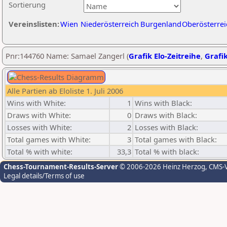
Sortierung
Vereinslisten:
Wien
Niederösterreich
Burgenland
Oberösterrei
Pnr:144760 Name: Samael Zangerl (
Grafik Elo-Zeitreihe
,
Grafik
Alle Partien ab Eloliste 1. Juli 2006
Wins with White:
1
Wins with Black:
Draws with White:
0
Draws with Black:
Losses with White:
2
Losses with Black:
Total games with White:
3
Total games with Black:
Total % with white:
33,3
Total % with black:
Chess-Tournament-Results-Server
© 2006-2026 Heinz Herzog
, CMS-
Legal details/Terms of use