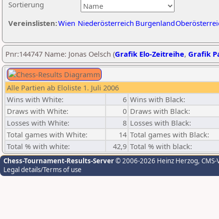
Sortierung
Vereinslisten:
Wien
Niederösterreich
Burgenland
Oberösterrei
Pnr:144747 Name: Jonas Oelsch (
Grafik Elo-Zeitreihe
,
Grafik Pa
Alle Partien ab Eloliste 1. Juli 2006
Wins with White:
6
Wins with Black:
Draws with White:
0
Draws with Black:
Losses with White:
8
Losses with Black:
Total games with White:
14
Total games with Black:
Total % with white:
42,9
Total % with black:
Chess-Tournament-Results-Server
© 2006-2026 Heinz Herzog
, CMS-
Legal details/Terms of use