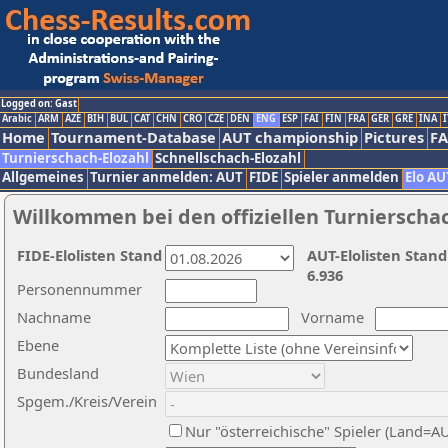
Logged on: Gast
Arabic
ARM
AZE
BIH
BUL
CAT
CHN
CRO
CZE
DEN
ENG
ESP
FAI
FIN
FRA
GER
GRE
INA
I
Home
Tournament-Database
AUT championship
Pictures
F
Turnierschach-Elozahl
Schnellschach-Elozahl
Allgemeines
Turnier anmelden: AUT
FIDE
Spieler anmelden
Elo AU
Willkommen bei den offiziellen Turnierscha
FIDE-Elolisten Stand
AUT-Elolisten Stand
6.936
Personennummer
Nachname
Vorname
Ebene
Bundesland
Spgem./Kreis/Verein
Nur "österreichische" Spieler (Land=A