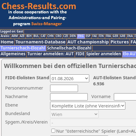
Logged on: Gast
Arabic
ARM
AZE
BIH
BUL
CAT
CHN
CRO
CZE
DEN
ENG
ESP
FAI
FIN
FRA
GER
GRE
INA
I
Home
Tournament-Database
AUT championship
Pictures
F
Turnierschach-Elozahl
Schnellschach-Elozahl
Allgemeines
Turnier anmelden: AUT
FIDE
Spieler anmelden
Elo AU
Willkommen bei den offiziellen Turnierscha
FIDE-Elolisten Stand
AUT-Elolisten Stand
6.936
Personennummer
Nachname
Vorname
Ebene
Bundesland
Spgem./Kreis/Verein
Nur "österreichische" Spieler (Land=A