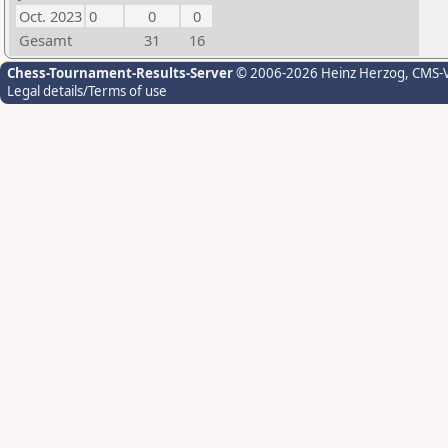
Oct. 2023
0
0
0
Gesamt
31
16
Chess-Tournament-Results-Server
© 2006-2026 Heinz Herzog
, CMS-
Legal details/Terms of use