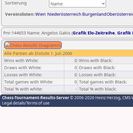
Sortierung
Vereinslisten:
Wien
Niederösterreich
Burgenland
Oberösterrei
Pnr:144653 Name: Angelos Gakis (
Grafik Elo-Zeitreihe
,
Grafik 
Alle Partien ab Eloliste 1. Juli 2006
Wins with White:
0
Wins with Black:
Draws with White:
0
Draws with Black:
Losses with White:
0
Losses with Black:
Total games with White:
0
Total games with Black:
Total % with white:
-
Total % with black:
Chess-Tournament-Results-Server
© 2006-2026 Heinz Herzog
, CMS-
Legal details/Terms of use