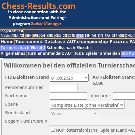
Logged on: Gast
Arabic
ARM
AZE
BIH
BUL
CAT
CHN
CRO
CZE
DEN
ENG
ESP
FAI
FIN
FRA
GER
GRE
INA
I
Home
Tournament-Database
AUT championship
Pictures
F
Turnierschach-Elozahl
Schnellschach-Elozahl
Allgemeines
Turnier anmelden: AUT
FIDE
Spieler anmelden
Elo AU
Willkommen bei den offiziellen Turnierscha
FIDE-Elolisten Stand
AUT-Elolisten Stand
6.936
Personennummer
Nachname
Vorname
Ebene
Bundesland
Spgem./Kreis/Verein
Nur "österreichische" Spieler (Land=A