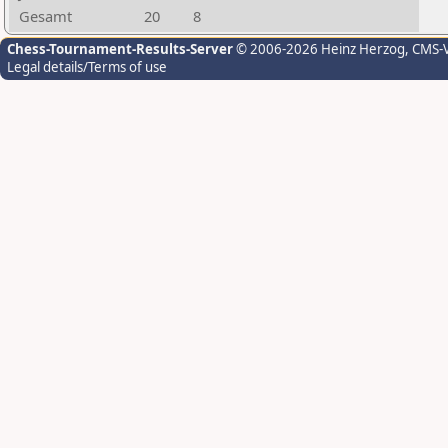
Gesamt
20
8
Chess-Tournament-Results-Server
© 2006-2026 Heinz Herzog
, CMS-
Legal details/Terms of use