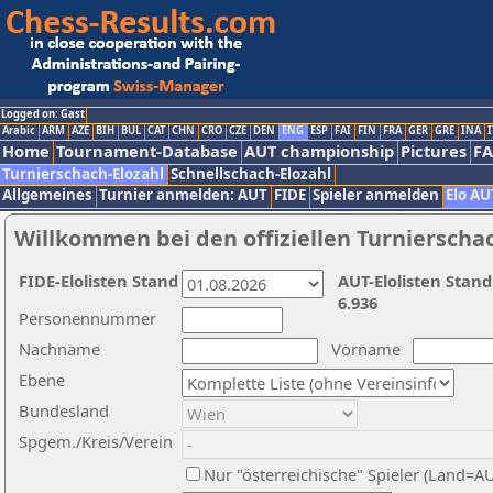
Logged on: Gast
Arabic
ARM
AZE
BIH
BUL
CAT
CHN
CRO
CZE
DEN
ENG
ESP
FAI
FIN
FRA
GER
GRE
INA
I
Home
Tournament-Database
AUT championship
Pictures
F
Turnierschach-Elozahl
Schnellschach-Elozahl
Allgemeines
Turnier anmelden: AUT
FIDE
Spieler anmelden
Elo AU
Willkommen bei den offiziellen Turnierscha
FIDE-Elolisten Stand
AUT-Elolisten Stand
6.936
Personennummer
Nachname
Vorname
Ebene
Bundesland
Spgem./Kreis/Verein
Nur "österreichische" Spieler (Land=A