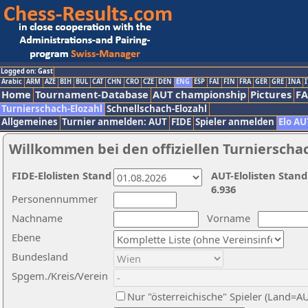
Logged on: Gast
Arabic
ARM
AZE
BIH
BUL
CAT
CHN
CRO
CZE
DEN
ENG
ESP
FAI
FIN
FRA
GER
GRE
INA
I
Home
Tournament-Database
AUT championship
Pictures
F
Turnierschach-Elozahl
Schnellschach-Elozahl
Allgemeines
Turnier anmelden: AUT
FIDE
Spieler anmelden
Elo AU
Willkommen bei den offiziellen Turnierscha
FIDE-Elolisten Stand
AUT-Elolisten Stand
6.936
Personennummer
Nachname
Vorname
Ebene
Bundesland
Spgem./Kreis/Verein
Nur "österreichische" Spieler (Land=A