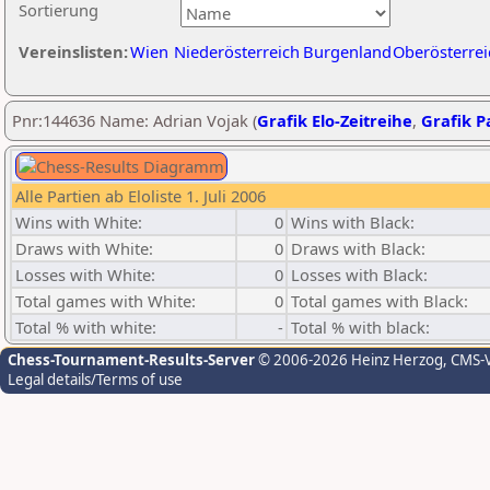
Sortierung
Vereinslisten:
Wien
Niederösterreich
Burgenland
Oberösterrei
Pnr:144636 Name: Adrian Vojak (
Grafik Elo-Zeitreihe
,
Grafik Pa
Alle Partien ab Eloliste 1. Juli 2006
Wins with White:
0
Wins with Black:
Draws with White:
0
Draws with Black:
Losses with White:
0
Losses with Black:
Total games with White:
0
Total games with Black:
Total % with white:
-
Total % with black:
Chess-Tournament-Results-Server
© 2006-2026 Heinz Herzog
, CMS-
Legal details/Terms of use