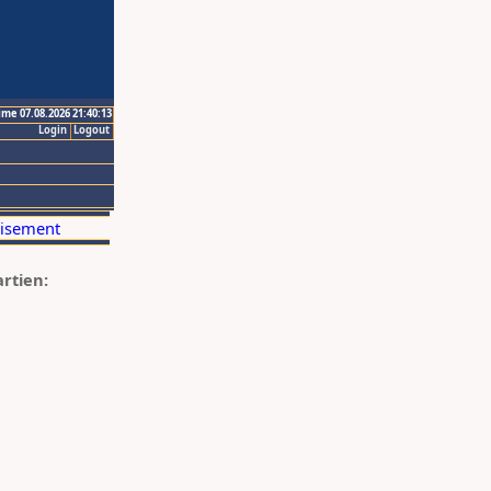
ime 07.08.2026 21:40:13
Login
Logout
artien: