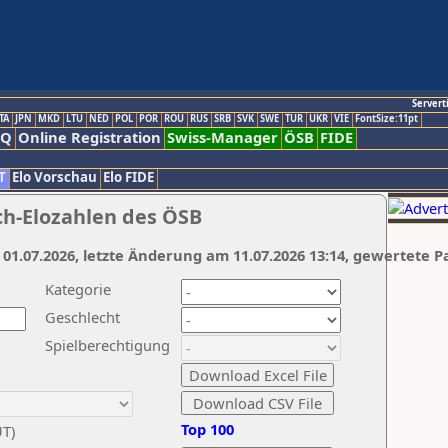
Servert
TA
JPN
MKD
LTU
NED
POL
POR
ROU
RUS
SRB
SVK
SWE
TUR
UKR
VIE
FontSize:11pt
AQ
Online Registration
Swiss-Manager
ÖSB
FIDE
T
Elo Vorschau
Elo FIDE
ch-Elozahlen des ÖSB
 01.07.2026, letzte Änderung am 11.07.2026 13:14, gewertete P
Kategorie
Geschlecht
Spielberechtigung
Top 100
UT)