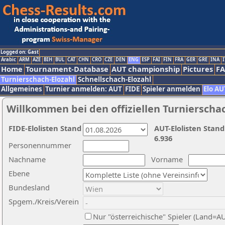
Logged on: Gast
Arabic
ARM
AZE
BIH
BUL
CAT
CHN
CRO
CZE
DEN
ENG
ESP
FAI
FIN
FRA
GER
GRE
INA
I
Home
Tournament-Database
AUT championship
Pictures
F
Turnierschach-Elozahl
Schnellschach-Elozahl
Allgemeines
Turnier anmelden: AUT
FIDE
Spieler anmelden
Elo AU
Willkommen bei den offiziellen Turnierscha
FIDE-Elolisten Stand
AUT-Elolisten Stand
6.936
Personennummer
Nachname
Vorname
Ebene
Bundesland
Spgem./Kreis/Verein
Nur "österreichische" Spieler (Land=A