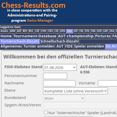
Logged on: Gast
Arabic
ARM
AZE
BIH
BUL
CAT
CHN
CRO
CZE
DEN
ENG
ESP
FAI
FIN
FRA
GER
GRE
INA
I
Home
Tournament-Database
AUT championship
Pictures
F
Turnierschach-Elozahl
Schnellschach-Elozahl
Allgemeines
Turnier anmelden: AUT
FIDE
Spieler anmelden
Elo AU
Willkommen bei den offiziellen Turnierscha
FIDE-Elolisten Stand
AUT-Elolisten Stand
6.936
Personennummer
Nachname
Vorname
Ebene
Bundesland
Spgem./Kreis/Verein
Nur "österreichische" Spieler (Land=A