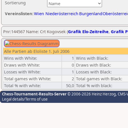
Sortierung
Vereinslisten:
Wien
Niederösterreich
Burgenland
Oberösterrei
Pnr:144567 Name: Crt Kogovsek (
Grafik Elo-Zeitreihe
,
Grafik P
Alle Partien ab Eloliste 1. Juli 2006
Wins with White:
1
Wins with Black:
Draws with White:
0
Draws with Black:
Losses with White:
1
Losses with Black:
Total games with White:
2
Total games with Black:
Total % with white:
50,0
Total % with black:
Chess-Tournament-Results-Server
© 2006-2026 Heinz Herzog
, CMS-
Legal details/Terms of use