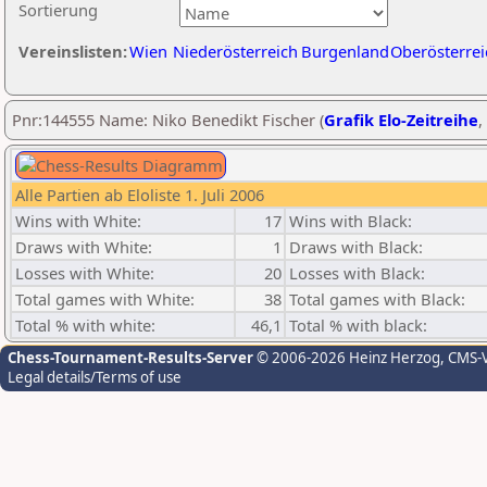
Sortierung
Vereinslisten:
Wien
Niederösterreich
Burgenland
Oberösterrei
Pnr:144555 Name: Niko Benedikt Fischer (
Grafik Elo-Zeitreihe
,
Alle Partien ab Eloliste 1. Juli 2006
Wins with White:
17
Wins with Black:
Draws with White:
1
Draws with Black:
Losses with White:
20
Losses with Black:
Total games with White:
38
Total games with Black:
Total % with white:
46,1
Total % with black:
Chess-Tournament-Results-Server
© 2006-2026 Heinz Herzog
, CMS-
Legal details/Terms of use