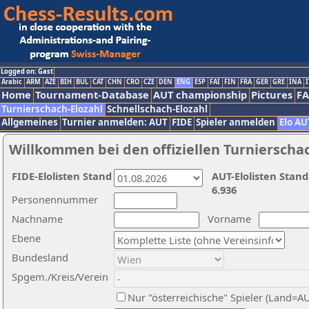
Logged on: Gast
Arabic
ARM
AZE
BIH
BUL
CAT
CHN
CRO
CZE
DEN
ENG
ESP
FAI
FIN
FRA
GER
GRE
INA
I
Home
Tournament-Database
AUT championship
Pictures
F
Turnierschach-Elozahl
Schnellschach-Elozahl
Allgemeines
Turnier anmelden: AUT
FIDE
Spieler anmelden
Elo AU
Willkommen bei den offiziellen Turnierscha
FIDE-Elolisten Stand
AUT-Elolisten Stand
6.936
Personennummer
Nachname
Vorname
Ebene
Bundesland
Spgem./Kreis/Verein
Nur "österreichische" Spieler (Land=A