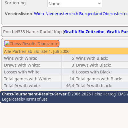
Sortierung
Vereinslisten:
Wien
Niederösterreich
Burgenland
Oberösterrei
Pnr:144533 Name: Rudolf Kop (
Grafik Elo-Zeitreihe
,
Grafik Par
Alle Partien ab Eloliste 1. Juli 2006
Wins with White:
5
Wins with Black:
Draws with White:
3
Draws with Black:
Losses with White:
6
Losses with Black:
Total games with White:
14
Total games with Black:
Total % with white:
46,4
Total % with black:
Chess-Tournament-Results-Server
© 2006-2026 Heinz Herzog
, CMS-
Legal details/Terms of use