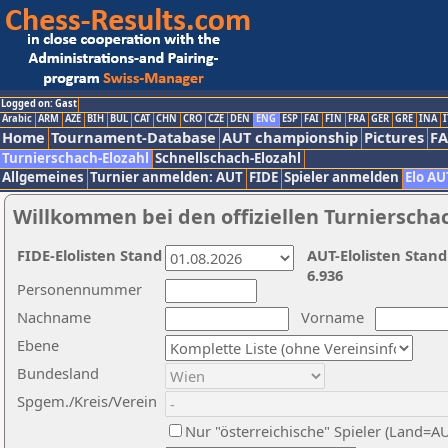
Logged on: Gast
Arabic
ARM
AZE
BIH
BUL
CAT
CHN
CRO
CZE
DEN
ENG
ESP
FAI
FIN
FRA
GER
GRE
INA
I
Home
Tournament-Database
AUT championship
Pictures
F
Turnierschach-Elozahl
Schnellschach-Elozahl
Allgemeines
Turnier anmelden: AUT
FIDE
Spieler anmelden
Elo AU
Willkommen bei den offiziellen Turnierscha
FIDE-Elolisten Stand
AUT-Elolisten Stand
6.936
Personennummer
Nachname
Vorname
Ebene
Bundesland
Spgem./Kreis/Verein
Nur "österreichische" Spieler (Land=A