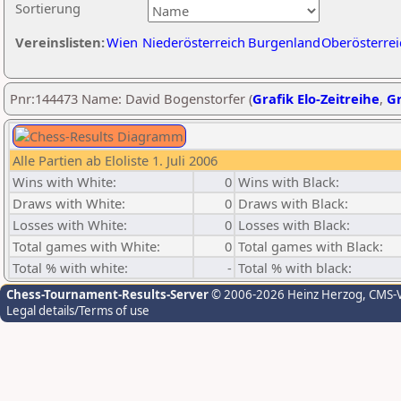
Sortierung
Vereinslisten:
Wien
Niederösterreich
Burgenland
Oberösterrei
Pnr:144473 Name: David Bogenstorfer (
Grafik Elo-Zeitreihe
,
Gr
Alle Partien ab Eloliste 1. Juli 2006
Wins with White:
0
Wins with Black:
Draws with White:
0
Draws with Black:
Losses with White:
0
Losses with Black:
Total games with White:
0
Total games with Black:
Total % with white:
-
Total % with black:
Chess-Tournament-Results-Server
© 2006-2026 Heinz Herzog
, CMS-
Legal details/Terms of use