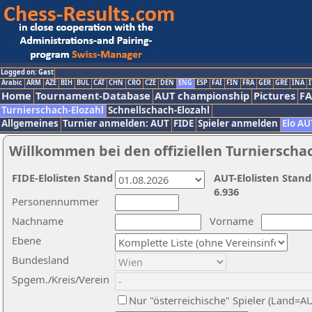
Logged on: Gast
Arabic
ARM
AZE
BIH
BUL
CAT
CHN
CRO
CZE
DEN
ENG
ESP
FAI
FIN
FRA
GER
GRE
INA
I
Home
Tournament-Database
AUT championship
Pictures
F
Turnierschach-Elozahl
Schnellschach-Elozahl
Allgemeines
Turnier anmelden: AUT
FIDE
Spieler anmelden
Elo AU
Willkommen bei den offiziellen Turnierscha
FIDE-Elolisten Stand
AUT-Elolisten Stand
6.936
Personennummer
Nachname
Vorname
Ebene
Bundesland
Spgem./Kreis/Verein
Nur "österreichische" Spieler (Land=A